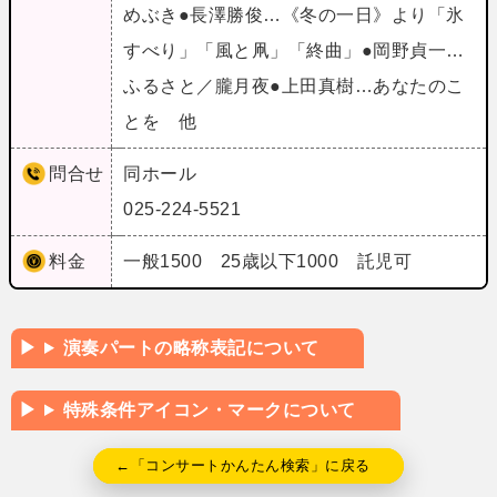
めぶき●長澤勝俊…《冬の一日》より「氷
すべり」「風と凧」「終曲」●岡野貞一…
ふるさと／朧月夜●上田真樹…あなたのこ
とを 他
問合せ
同ホール
025-224-5521
料金
一般1500 25歳以下1000 託児可
演奏パートの略称表記について
特殊条件アイコン・マークについて
←「コンサートかんたん検索」に戻る