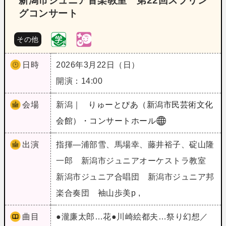
新潟市ジュニア音楽教室 第22回スプリン
グコンサート
その他
日時
2026年3月22日（日）
開演：14:00
会場
新潟｜
りゅーとぴあ（新潟市民芸術文化
会館）・コンサートホール
出演
指揮―浦部雪、馬場幸、藤井裕子、碇山隆
一郎 新潟市ジュニアオーケストラ教室
新潟市ジュニア合唱団 新潟市ジュニア邦
楽合奏団 袖山歩美p ,
曲目
●瀧廉太郎…花●川崎絵都夫…祭り幻想／