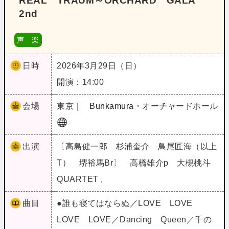
REAL TRAUM～ORCHARD GALA
2nd
声 楽
日時
2026年3月29日（日）
開演：14:00
会場
東京｜
Bunkamura・オーチャードホール
出演
〔高島健一郎 杉浦奎介 鳥尾匠海（以上
T） 堺裕馬Br〕 高橋雄介p 大槻桃斗
QUARTET ,
曲目
●誰も寝てはならぬ／LOVE LOVE
LOVE LOVE／Dancing Queen／千の