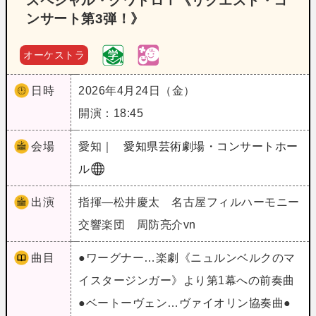
スペシャル・クワトロⅠ《リクエスト・コ
ンサート第3弾！》
オーケストラ
日時
2026年4月24日（金）
開演：18:45
会場
愛知｜
愛知県芸術劇場・コンサートホー
ル
出演
指揮―松井慶太 名古屋フィルハーモニー
交響楽団 周防亮介vn
曲目
●ワーグナー…楽劇《ニュルンベルクのマ
イスタージンガー》より第1幕への前奏曲
●ベートーヴェン…ヴァイオリン協奏曲●