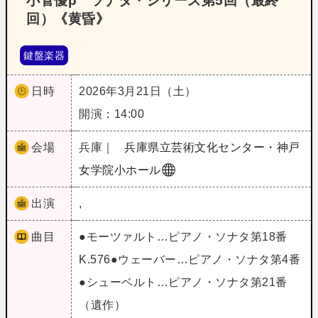
小菅優p ソナタ・シリーズ第5回（最終
回）《黄昏》
鍵盤楽器
日時
2026年3月21日（土）
開演：14:00
会場
兵庫｜
兵庫県立芸術文化センター・神戸
女学院小ホール
出演
,
曲目
●モーツァルト…ピアノ・ソナタ第18番
K.576●ウェーバー…ピアノ・ソナタ第4番
●シューベルト…ピアノ・ソナタ第21番
（遺作）