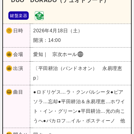
DUO DORADO（デュオドラード）
鍵盤楽器
日時
2026年4月18日（土）
開演：14:00
会場
愛知｜
宗次ホール
出演
〔平田耕治（バンドネオン） 永易理恵
p〕
曲目
●ロドリゲス…ラ・クンパルシータ●ピア
ソラ…忘却●平田耕治＆永易理恵…ホワイ
ト・イン・グリーン●平田耕治…光の向こ
うへ●バカロフ…イル・ポスティーノ 他