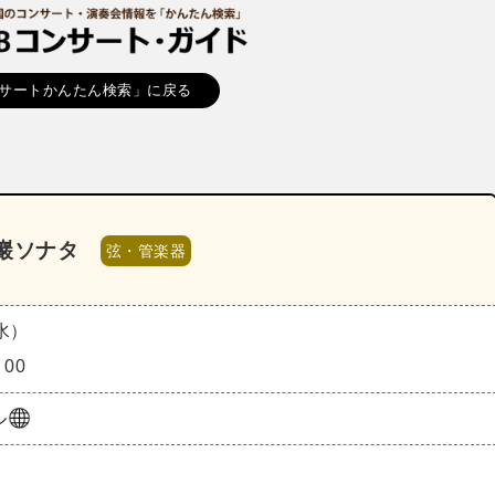
サートかんたん検索」に戻る
巖ソナタ
弦・管楽器
（水）
：00
ル