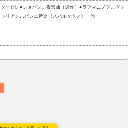
ンタービレ●ショパン…夜想曲（遺作）●ラフマニノフ…ヴォ
トゥリアン…バレエ音楽《スパルタクス》 他
サートかんたん検索」に戻る