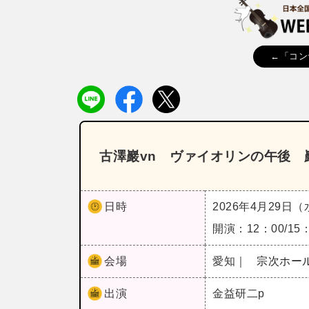
←「コン
古澤巖vn ヴァイオリンの午後 
日時
2026年4月29日
開演：12：00/15
会場
愛知｜
宗次ホー
出演
金益研二p