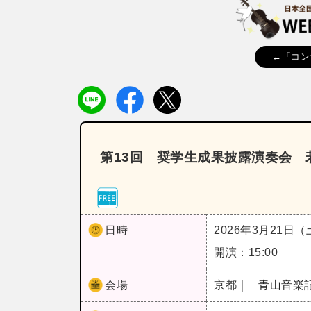
←「コン
第13回 奨学生成果披露演奏会 若
日時
2026年3月21日
開演：15:00
会場
京都｜
青山音楽