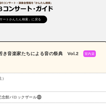
サートかんたん検索」に戻る
き音楽家たちによる音の祭典 Vol.2
室内楽
（土）
記念館バロックザール