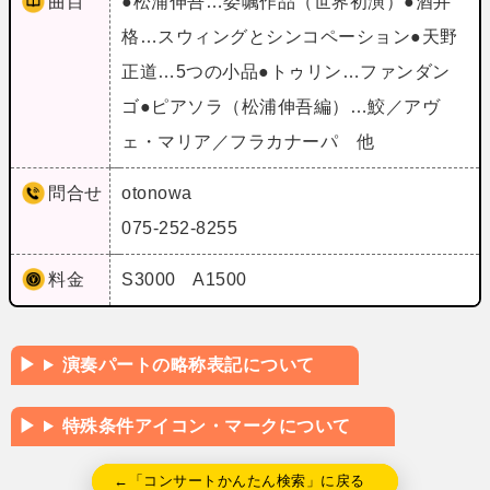
曲目
●松浦伸吾…委嘱作品（世界初演）●酒井
格…スウィングとシンコペーション●天野
正道…5つの小品●トゥリン…ファンダン
ゴ●ピアソラ（松浦伸吾編）…鮫／アヴ
ェ・マリア／フラカナーパ 他
問合せ
otonowa
075-252-8255
料金
S3000 A1500
演奏パートの略称表記について
特殊条件アイコン・マークについて
←「コンサートかんたん検索」に戻る