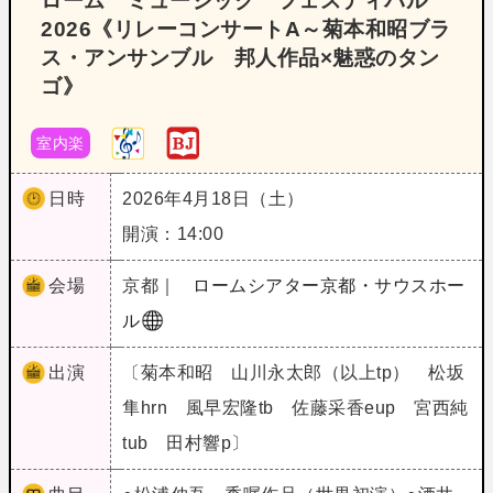
ローム ミュージック フェスティバル
2026《リレーコンサートA～菊本和昭ブラ
ス・アンサンブル 邦人作品×魅惑のタン
ゴ》
室内楽
日時
2026年4月18日（土）
開演：14:00
会場
京都｜
ロームシアター京都・サウスホー
ル
出演
〔菊本和昭 山川永太郎（以上tp） 松坂
隼hrn 風早宏隆tb 佐藤采香eup 宮西純
tub 田村響p〕