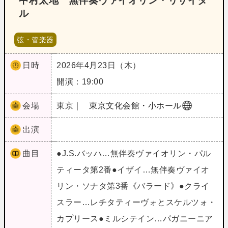
中村太地 無伴奏ヴァイオリン・リサイタ
ル
弦・管楽器
日時
2026年4月23日（木）
開演：19:00
会場
東京｜
東京文化会館・小ホール
出演
曲目
●J.S.バッハ…無伴奏ヴァイオリン・パル
ティータ第2番●イザイ…無伴奏ヴァイオ
リン・ソナタ第3番《バラード》●クライ
スラー…レチタティーヴォとスケルツォ・
カプリース●ミルシテイン…パガニーニア