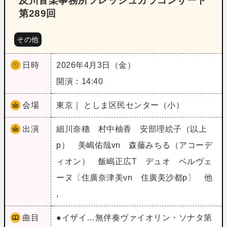
及川音楽事務所フレッシュガラコンサート
第289回
その他
日時
2026年4月3日（金）
開演：14:40
会場
東京｜ としま区民センター（小）
出演
細川奈穗 村中柚香 安部理絵子（以上
p） 美嶋佑哉vn 森藤みちる（アコーデ
ィオン） 飯嶋正広T デュオ ベルヴェ
ーヌ〔住廣奈津美vn 住廣美沙都p〕 他
,
曲目
●イザイ…無伴奏ヴァイオリン・ソナタ第