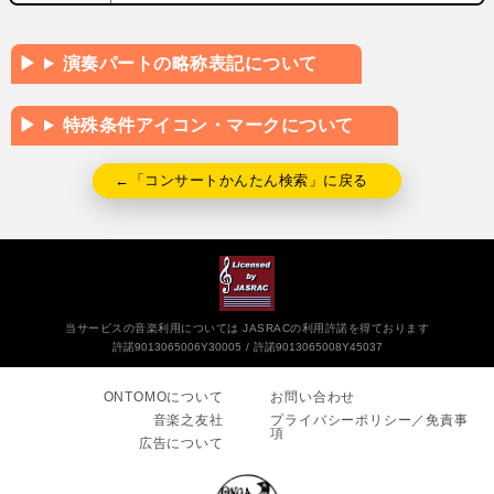
演奏パートの略称表記について
特殊条件アイコン・マークについて
←「コンサートかんたん検索」に戻る
当サービスの音楽利用については JASRACの利用許諾を得ております
許諾9013065006Y30005
許諾9013065008Y45037
ONTOMOについて
お問い合わせ
音楽之友社
プライバシーポリシー／免責事
項
広告について