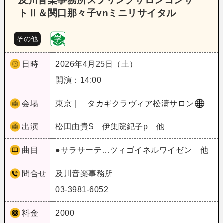
及川音楽事務所スプリングサロンコンサー
トⅡ＆関口那々子vnミニリサイタル
その他
日時
2026年4月25日（土）
開演：14:00
会場
東京｜
タカギクラヴィア松濤サロン
出演
松田由貴S 伊集院紀子p 他
曲目
●サラサーテ…ツィゴイネルワイゼン 他
問合せ
及川音楽事務所
03-3981-6052
料金
2000