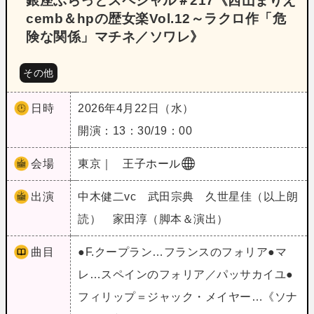
銀座ぶらっとスペシャル＃217《西山まりえ
cemb＆hpの歴女楽Vol.12～ラクロ作「危
険な関係」マチネ／ソワレ》
その他
日時
2026年4月22日（水）
開演：13：30/19：00
会場
東京｜
王子ホール
出演
中木健二vc 武田宗典 久世星佳（以上朗
読） 家田淳（脚本＆演出）
曲目
●F.クープラン…フランスのフォリア●マ
レ…スペインのフォリア／パッサカイユ●
フィリップ＝ジャック・メイヤー…《ソナ