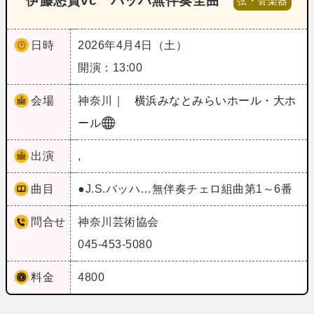
伊藤悠貴vc バッハ無伴奏全曲
弦・管楽器
日時
2026年4月4日（土）
開演：13:00
会場
神奈川｜
横浜みなとみらいホール・大ホ
ール
出演
,
曲目
●J.S.バッハ…無伴奏チェロ組曲第1～6番
問合せ
神奈川芸術協会
045-453-5080
料金
4800