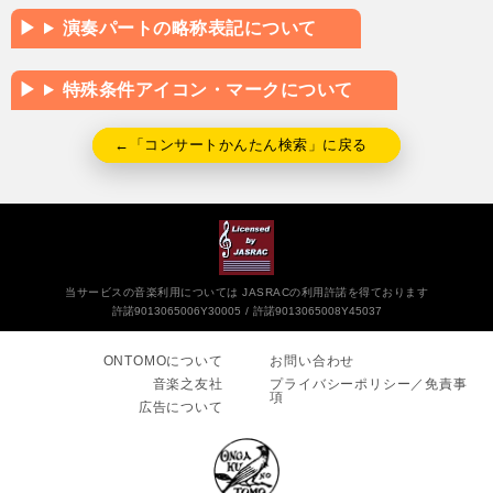
演奏パートの略称表記について
特殊条件アイコン・マークについて
←「コンサートかんたん検索」に戻る
当サービスの音楽利用については JASRACの利用許諾を得ております
許諾9013065006Y30005
許諾9013065008Y45037
ONTOMOについて
お問い合わせ
音楽之友社
プライバシーポリシー／免責事
項
広告について