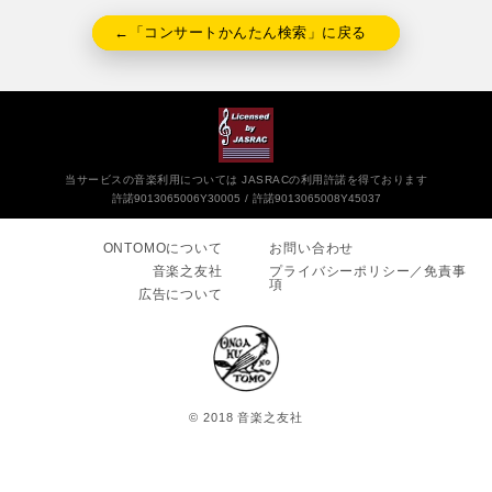
←「コンサートかんたん検索」に戻る
当サービスの音楽利用については JASRACの利用許諾を得ております
許諾9013065006Y30005
許諾9013065008Y45037
ONTOMOについて
お問い合わせ
音楽之友社
プライバシーポリシー／免責事
項
広告について
© 2018 音楽之友社