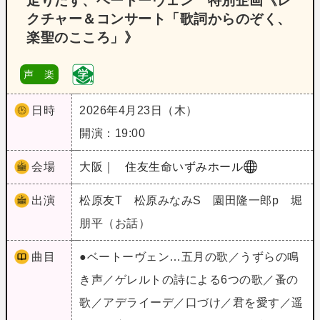
走りだす、ベートーヴェン 特別企画《レ
クチャー＆コンサート「歌詞からのぞく、
楽聖のこころ」》
声 楽
日時
2026年4月23日（木）
開演：19:00
会場
大阪｜
住友生命いずみホール
出演
松原友T 松原みなみS 園田隆一郎p 堀
朋平（お話）
曲目
●ベートーヴェン…五月の歌／うずらの鳴
き声／ゲレルトの詩による6つの歌／蚤の
歌／アデライーデ／口づけ／君を愛す／遥