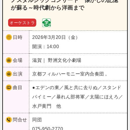
ノスタルジックコンサート 懐かしの記憶
が蘇る～時代劇から洋画まで
オーケストラ
日時
2026年3月20日（金）
開演：14:00
会場
滋賀｜ 野洲文化小劇場
出演
京都フィルハーモニー室内合奏団 ,
曲目
●エデンの東／風と共に去りぬ／スタンド
バイミー／暴れん部将軍／太陽にほえろ／
水戸黄門 他
問合せ
同団
075-950-2770