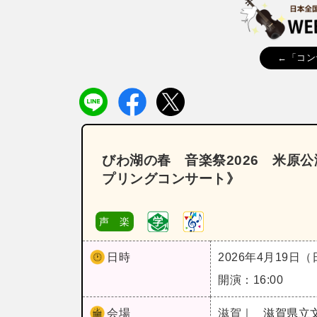
←「コン
びわ湖の春 音楽祭2026 米原
プリングコンサート》
声 楽
日時
2026年4月19日
開演：16:00
会場
滋賀｜
滋賀県立