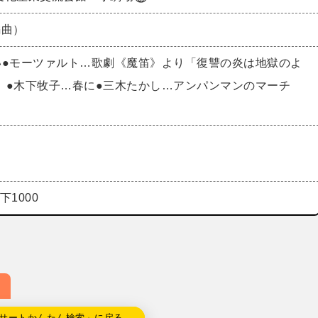
編曲）
い●モーツァルト…歌劇《魔笛》より「復讐の炎は地獄のよ
」●木下牧子…春に●三木たかし…アンパンマンのマーチ
下1000
サートかんたん検索」に戻る