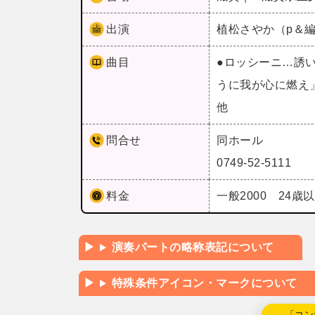
出演
植松さやか（p＆
曲目
●ロッシーニ…誘
うに我が心に燃え
他
問合せ
同ホール
0749-52-5111
料金
一般2000 24歳以
演奏パートの略称表記について
特殊条件アイコン・マークについて
←「コン