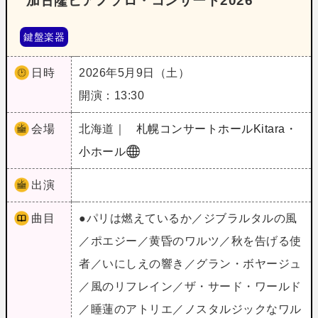
加古隆ピアノソロ・コンサート2026
鍵盤楽器
日時
2026年5月9日（土）
開演：13:30
会場
北海道｜
札幌コンサートホールKitara・
小ホール
出演
曲目
●パリは燃えているか／ジブラルタルの風
／ポエジー／黄昏のワルツ／秋を告げる使
者／いにしえの響き／グラン・ボヤージュ
／風のリフレイン／ザ・サード・ワールド
／睡蓮のアトリエ／ノスタルジックなワル