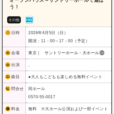
オープンハウス～サントリーホールで遊ぼ
う！
その他
日時
2026年4月5日（日）
開演：11：00～17：00（予定）
会場
東京｜
サントリーホール・大ホール
出演
,
曲目
●大人もこどもも楽しめる無料イベント
問合せ
同ホール
0570-55-0017
料金
無料 ※大ホール公演および一部イベント