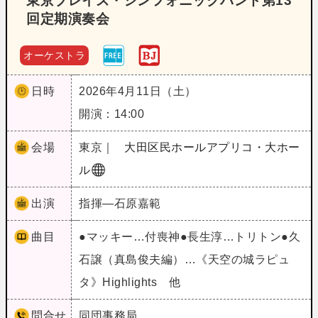
東京ブレイズ・シンフォニックバンド第13
回定期演奏会
オーケストラ
日時
2026年4月11日（土）
開演：14:00
会場
東京｜
大田区民ホールアプリコ・大ホー
ル
出演
指揮―石原嘉範
曲目
●マッキー…付喪神●長生淳…トリトン●久
石譲（真島俊夫編）…《天空の城ラピュ
タ》Highlights 他
問合せ
同団事務局