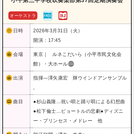
小平第三中学校吹奏楽部第37回定期演奏会
オーケストラ
日時
2026年3月31日（火）
開演：17:45
会場
東京｜
ルネこだいら（小平市民文化会
館）・大ホール
出演
指揮―澤矢康宏 輝ウインドアンサンブル
,
曲目
●杉山義隆…祝い唄と踊り唄による幻想曲
●松下倫士…ピョートルの悲劇●ディズニ
ー・プリンセス・メドレー 他