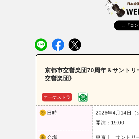
←「コン
京都市交響楽団70周年＆サントリ
交響楽団》
オーケストラ
日時
2026年4月14日
開演：19:00
会場
東京｜
サントリ