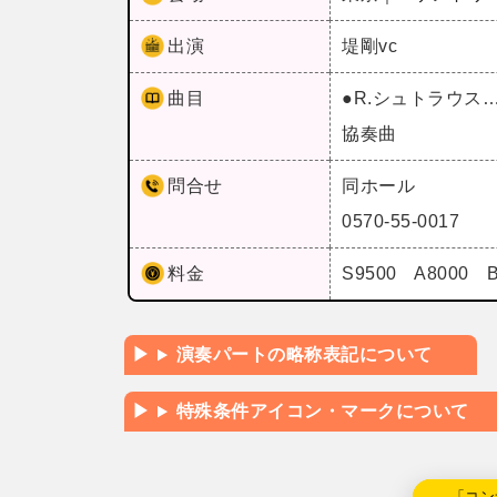
出演
堤剛vc
曲目
●R.シュトラウ
協奏曲
問合せ
同ホール
0570-55-0017
料金
S9500 A8000 
演奏パートの略称表記について
特殊条件アイコン・マークについて
←「コン