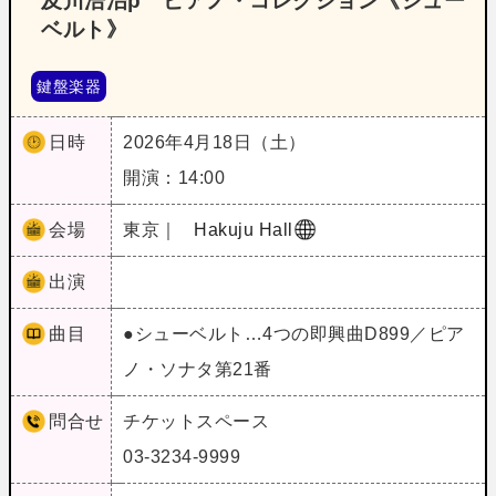
及川浩治p ピアノ・コレクション《シュー
ベルト》
鍵盤楽器
日時
2026年4月18日（土）
開演：14:00
会場
東京｜
Hakuju Hall
出演
曲目
●シューベルト…4つの即興曲D899／ピア
ノ・ソナタ第21番
問合せ
チケットスペース
03-3234-9999