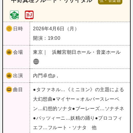
中野真理フルート・リサイタル
弦・管楽器
日時
2026年4月6日（月）
開演：19:00
会場
東京｜
浜離宮朝日ホール・音楽ホール
出演
内門卓也p ,
曲目
●タファネル…《ミニヨン》の主題による
大幻想曲●マイヤー＝オルバースレーベ
ン…幻想的ソナタ●ブーレーズ…ソナチネ
●バッツィーニ…妖精の踊り●プロコフィ
エフ…フルート・ソナタ 他