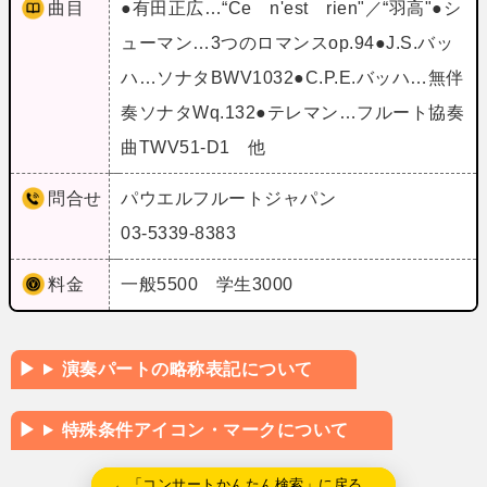
曲目
●有田正広…“Ce n'est rien"／“羽高"●シ
ューマン…3つのロマンスop.94●J.S.バッ
ハ…ソナタBWV1032●C.P.E.バッハ…無伴
奏ソナタWq.132●テレマン…フルート協奏
曲TWV51‐D1 他
問合せ
パウエルフルートジャパン
03-5339-8383
料金
一般5500 学生3000
演奏パートの略称表記について
特殊条件アイコン・マークについて
←「コンサートかんたん検索」に戻る