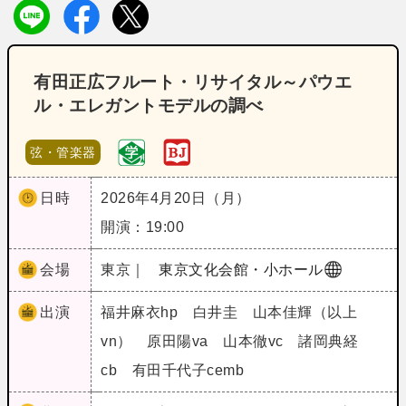
有田正広フルート・リサイタル～パウエ
ル・エレガントモデルの調べ
弦・管楽器
日時
2026年4月20日（月）
開演：19:00
会場
東京｜
東京文化会館・小ホール
出演
福井麻衣hp 白井圭 山本佳輝（以上
vn） 原田陽va 山本徹vc 諸岡典経
cb 有田千代子cemb