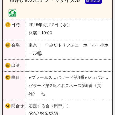
根岸ひめのピアノ・リサイタル
鍵盤楽器
日時
2026年4月22日（水）
開演：19:00
会場
東京｜
すみだトリフォニーホール・小ホ
ール
出演
曲目
●ブラームス…バラード第4番●ショパン…
バラード第2番／ポロネーズ第6番《英
雄》 他
問合せ
応援する会（田部井）
090-3599-5288