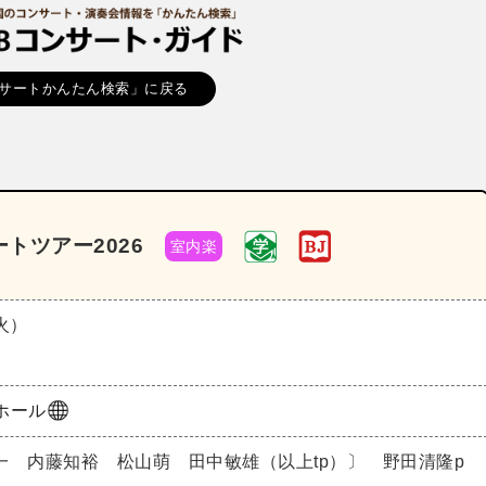
サートかんたん検索」に戻る
トツアー2026
室内楽
（火）
Nホール
一 内藤知裕 松山萌 田中敏雄（以上tp）〕 野田清隆p