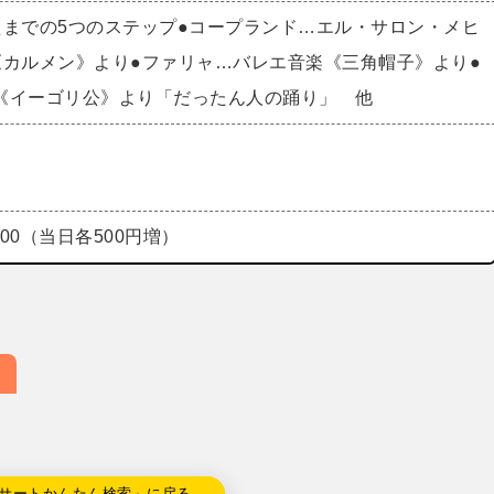
えまでの5つのステップ●コープランド…エル・サロン・メヒ
《カルメン》より●ファリャ…バレエ音楽《三角帽子》より●
《イーゴリ公》より「だったん人の踊り」 他
500（当日各500円増）
サートかんたん検索」に戻る