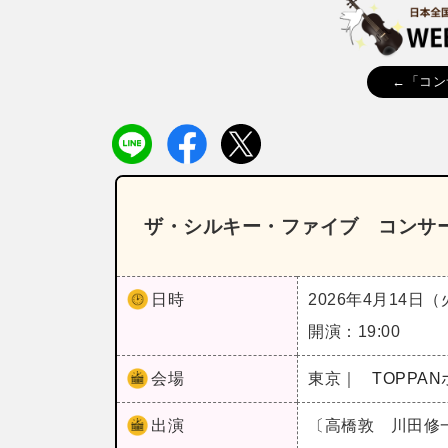
←「コン
ザ・シルキー・ファイブ コンサー
日時
2026年4月14日
開演：19:00
会場
東京｜
TOPPA
出演
〔高橋敦 川田修