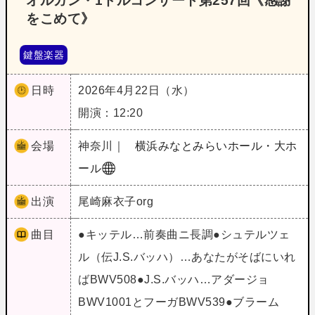
オルガン・1ドルコンサート第257回《感謝
をこめて》
鍵盤楽器
日時
2026年4月22日（水）
開演：12:20
会場
神奈川｜
横浜みなとみらいホール・大ホ
ール
出演
尾崎麻衣子org
曲目
●キッテル…前奏曲ニ長調●シュテルツェ
ル（伝J.S.バッハ）…あなたがそばにいれ
ばBWV508●J.S.バッハ…アダージョ
BWV1001とフーガBWV539●ブラーム