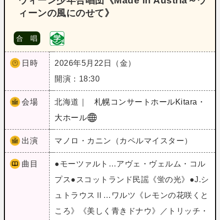
ウィーン少年合唱団《Made in Austria～ウ
ィーンの風にのせて》
合 唱
日時
2026年5月22日（金）
開演：18:30
会場
北海道｜
札幌コンサートホールKitara・
大ホール
出演
マノロ・カニン（カペルマイスター）
曲目
●モーツァルト…アヴェ・ヴェルム・コル
プス●スコットランド民謡《蛍の光》●J.シ
ュトラウスⅡ…ワルツ《レモンの花咲くと
ころ》《美しく青きドナウ》／トリッチ・