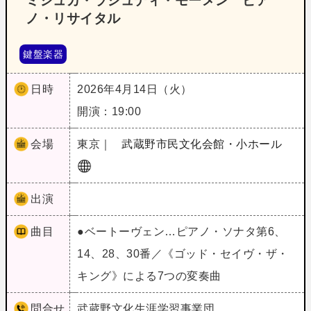
ミシュカ・ラシュディ・モーメン ピア
ノ・リサイタル
鍵盤楽器
日時
2026年4月14日（火）
開演：19:00
会場
東京｜
武蔵野市民文化会館・小ホール
出演
曲目
●ベートーヴェン…ピアノ・ソナタ第6、
14、28、30番／《ゴッド・セイヴ・ザ・
キング》による7つの変奏曲
問合せ
武蔵野文化生涯学習事業団