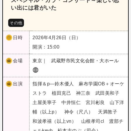
スペシャル・ガラ・コンサート～楽しい思
い出には君がいた
その他
日時
2026年4月26日（日）
開演：15:00
会場
東京｜
武蔵野市民文化会館・大ホール
出演
指揮＆p―鈴木優人 麻布学園OB＋オーケ
ストラ 植田克己 神三奈 武田美和子
土屋美寧子 中井恒仁 宮川彬良 山下洋
輔（以上p） 神令（尺八） 天満敦子
和波孝禧（以上vn） 山根孝司cl 渡部チ
ェルkeyb 松本志のぶ（司会）