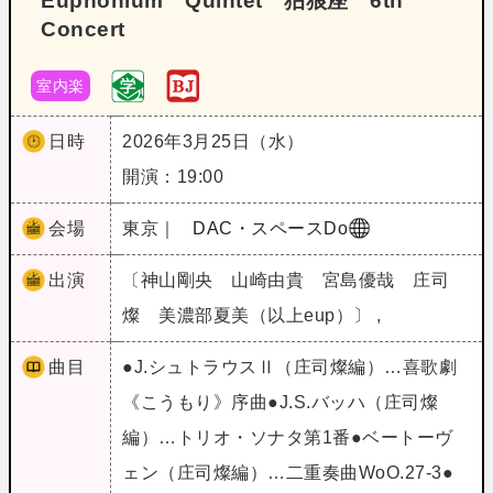
Euphonium Quintet 狛狼座 6th
Concert
室内楽
日時
2026年3月25日（水）
開演：19:00
会場
東京｜
DAC・スペースDo
出演
〔神山剛央 山崎由貴 宮島優哉 庄司
燦 美濃部夏美（以上eup）〕 ,
曲目
●J.シュトラウスⅡ（庄司燦編）…喜歌劇
《こうもり》序曲●J.S.バッハ（庄司燦
編）…トリオ・ソナタ第1番●ベートーヴ
ェン（庄司燦編）…二重奏曲WoO.27-3●