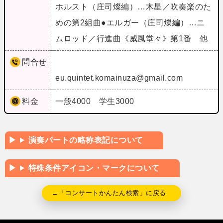
ホルスト（庄司燦編）…木星／吹奏楽のた
めの第2組曲●エルガー（庄司燦編）…ニ
ムロッド／行進曲《威風堂々》第1番 他
問合せ
eu.quintet.komainuza@gmail.com
料金
一般4000 学生3000
演奏パートの略称表記について
特殊条件アイコン・マークについて
←「コンサートかんたん検索」に戻る