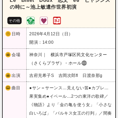
Le Billet Doux 恋文 e6 ヒヤシンス
の時に～池上敏遺作世界初演
その他
日時
2026年4月12日（日）
開演：14:00
会場
神奈川｜
横浜市戸塚区民文化センター
（さくらプラザ）・ホール
出演
吉府充希子S 吉岡次郎fl 日渡奈那g
曲目
●サン＝サーンス…見えない笛●カプレ…
果実集め●イベール…2つの東洋の歌碑／
《物語》より「金の亀を使う女」「小さな
白いろば」「バルキス女王の行列」／間奏