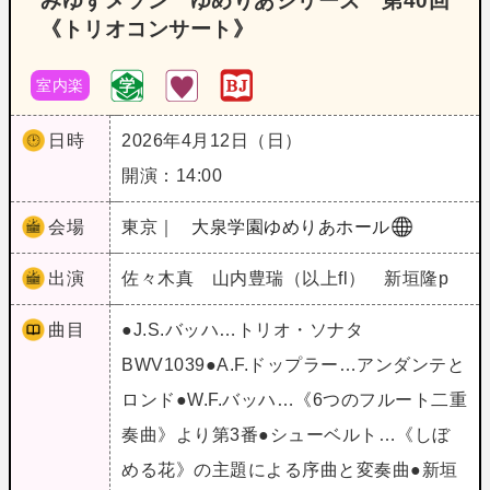
みゆずメソン ゆめりあシリーズ 第40回
《トリオコンサート》
室内楽
日時
2026年4月12日（日）
開演：14:00
会場
東京｜
大泉学園ゆめりあホール
出演
佐々木真 山内豊瑞（以上fl） 新垣隆p
曲目
●J.S.バッハ…トリオ・ソナタ
BWV1039●A.F.ドップラー…アンダンテと
ロンド●W.F.バッハ…《6つのフルート二重
奏曲》より第3番●シューベルト…《しぼ
める花》の主題による序曲と変奏曲●新垣