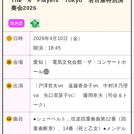
The 4 Players Tokyo 名古屋特別演
奏会2026
室内楽
日時
2026年4月10日（金）
開演：18:45
会場
愛知｜
電気文化会館・ザ・コンサートホ
ール
出演
〔戸澤哲夫vn 遠藤香奈子vn 中村洋乃理
va 矢口里菜子vc〕 藤岡幸夫（司会＆ト
ーク）
曲目
●シューベルト…弦楽四重奏曲第12番《四
重奏断章》、14番《死と乙女》●メンデル