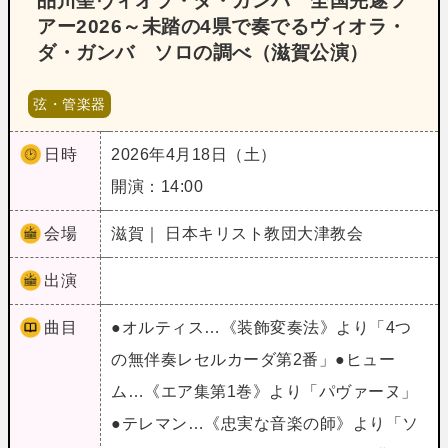
品川聖ヴィオラ・ダ・ガンバ 全国完遂ツ
アー2026～未踏の4県で奏でるヴィオラ・
ダ・ガンバ ソロの調べ（滋賀公演）
弦・管楽器
日時
2026年4月18日（土）
開演：14:00
会場
滋賀｜ 日本キリスト教団大津教会
出演
曲目
●オルティス…《装飾変奏法》より「4つ
の無伴奏レセルカーダ第2番」●ヒュー
ム…《エア集第1巻》より「パヴァーヌ」
●テレマン…《忠実な音楽の師》より「ソ