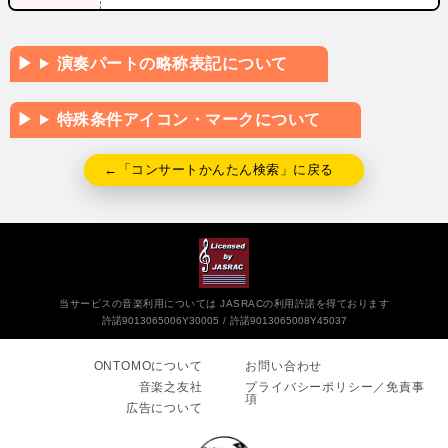
演奏パートの略称表記について
特殊条件アイコン・マークについて
←「コンサートかんたん検索」に戻る
当サービスの音楽利用については JASRACの利用許諾を得ております
許諾9013065006Y30005
許諾9013065008Y45037
ONTOMOについて
お問い合わせ
音楽之友社
プライバシーポリシー／免責事
項
広告について