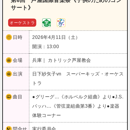
第6回 芦屋国際音楽祭《子供のためのコン
サート》
オーケストラ
日時
2026年4月11日（土）
開演：13:00
会場
兵庫｜ カトリック芦屋教会
出演
日下紗矢子vn スーパーキッズ・オーケス
トラ
曲目
●グリーグ…《ホルベルク組曲》より●J.S.
バッハ…《管弦楽組曲第3番》より●楽器
体験コーナー
問合せ
実行委員会