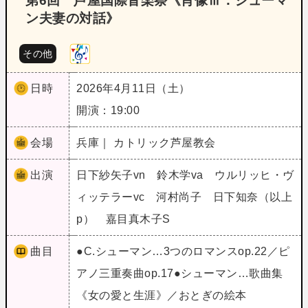
第6回 芦屋国際音楽祭《肖像Ⅲ：シューマ
ン夫妻の対話》
その他
日時
2026年4月11日（土）
開演：19:00
会場
兵庫｜ カトリック芦屋教会
出演
日下紗矢子vn 鈴木学va ウルリッヒ・ヴ
ィッテラーvc 河村尚子 日下知奈（以上
p） 嘉目真木子S
曲目
●C.シューマン…3つのロマンスop.22／ピ
アノ三重奏曲op.17●シューマン…歌曲集
《女の愛と生涯》／おとぎの絵本