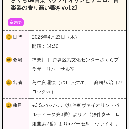
さくらde古楽《ヴァイオリンとチェロ、古
楽器の香り高い響きVol.2》
室内楽
日時
2026年4月23日（木）
開演：14:30
会場
神奈川｜ 戸塚区民文化センターさくらプ
ラザ・リハーサル室
出演
鳥生真理絵（バロックvn） 髙橋弘治（バ
ロックvc）
曲目
●J.S.バッハ…《無伴奏ヴァイオリン・パ
ルティータ第3番》より／《無伴奏チェロ
組曲第2番》より●パーセル…ヴァイオリ