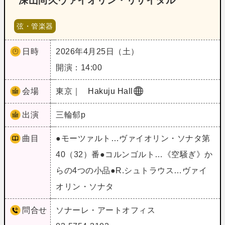
深山尚久ヴァイオリン・リサイタル
弦・管楽器
日時
2026年4月25日（土）
開演：14:00
会場
東京｜
Hakuju Hall
出演
三輪郁p
曲目
●モーツァルト…ヴァイオリン・ソナタ第
40（32）番●コルンゴルト…《空騒ぎ》か
らの4つの小品●R.シュトラウス…ヴァイ
オリン・ソナタ
問合せ
ソナーレ・アートオフィス