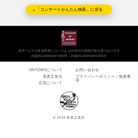
←「コンサートかんたん検索」に戻る
当サービスの音楽利用については JASRACの利用許諾を得ております
許諾9013065006Y30005
許諾9013065008Y45037
ONTOMOについて
お問い合わせ
音楽之友社
プライバシーポリシー／免責事
項
広告について
© 2018 音楽之友社