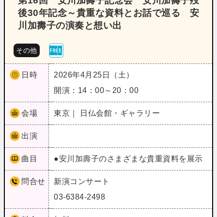
第16回 安川加壽子記念会 安川加壽子歿
後30年記念～貴重な資料とお話で巡る 安
川加壽子の演奏と想い出
その他
日時
2026年4月25日（土）
開演：14：00～20：00
会場
東京｜ 日仏会館・ギャラリー
出演
曲目
●安川加壽子のさまざまな貴重資料を展示
問合せ
新演コンサート
03-6384-2498