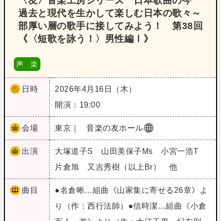
〈友〉音楽工房シリーズ 日本歌曲の今
過去と現代を生かして楽しむ日本の歌々～
部厚い層の歌手に接してみよう！ 第38回
《〈短歌を詠う！〉男性編Ⅰ》
声 楽
日時
2026年4月16日（木）
開演：19:00
会場
東京｜
音楽の友ホール
出演
大塚道子S 山田美保子Ms 小宮一浩T
片倉旭 又吉秀樹（以上Br） 他
曲目
●名倉晰…組曲《山家集に寄せる26章》よ
り（作：西行法師）●信時潔…組曲《小倉