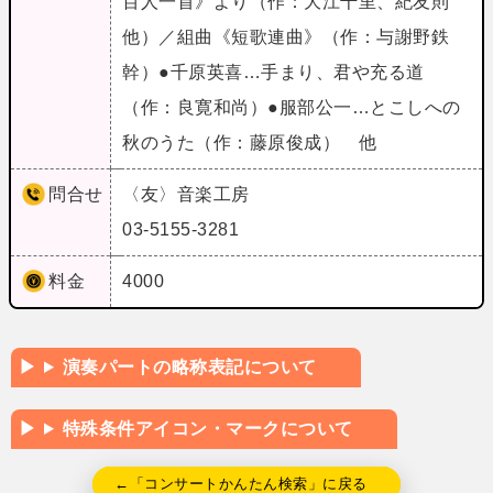
百人一首》より（作：大江千里、紀友則
他）／組曲《短歌連曲》（作：与謝野鉄
幹）●千原英喜…手まり、君や充る道
（作：良寛和尚）●服部公一…とこしへの
秋のうた（作：藤原俊成） 他
問合せ
〈友〉音楽工房
03-5155-3281
料金
4000
演奏パートの略称表記について
特殊条件アイコン・マークについて
←「コンサートかんたん検索」に戻る