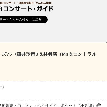
サートかんたん検索」に戻る
ズ75《藤井玲南S＆林眞暎（Ms＆コントラル
（土）
芸術劇場・ヨコスカ・ベイサイド・ポケット（小劇場）