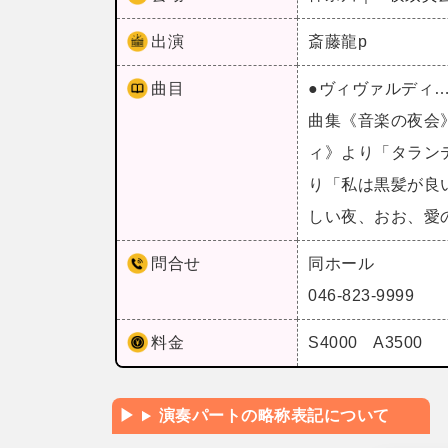
出演
斎藤龍p
曲目
●ヴィヴァルディ
曲集《音楽の夜会
ィ》より「タラン
り「私は黒髪が良
しい夜、おお、愛
問合せ
同ホール
046-823-9999
料金
S4000 A3500
演奏パートの略称表記について