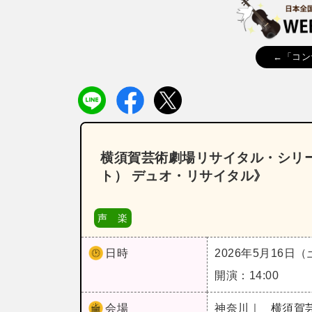
←「コン
横須賀芸術劇場リサイタル・シリー
ト） デュオ・リサイタル》
声 楽
日時
2026年5月16日
開演：14:00
会場
神奈川｜
横須賀