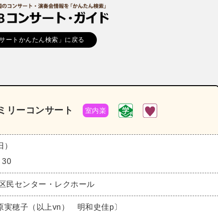
サートかんたん検索」に戻る
ファミリーコンサート
室内楽
（日）
：30
合区民センター・レクホール
原実穂子（以上vn） 明和史佳p〕