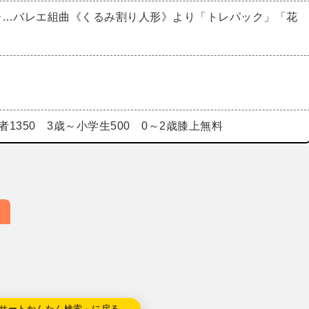
ー…バレエ組曲《くるみ割り人形》より「トレパック」「花
者1350 3歳～小学生500 0～2歳膝上無料
サートかんたん検索」に戻る