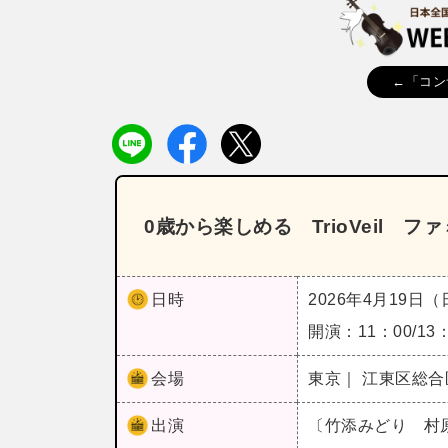
←「コン
0歳から楽しめる TrioVeil 
日時
2026年4月19日
開演：11：00/13
会場
東京｜ 江東区総
出演
〔竹添みどり 村