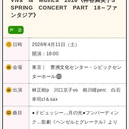
Viva la Musica 2026《神谷満実子S
SPRING CONCERT PART 18～ファ
ンタジア》
声 楽
日時
2026年4月11日（土）
開演：18:00
会場
東京｜
豊洲文化センター・シビックセン
ターホール
出演
林正樹p 川口京子vo 相川瞳perc 白石
幸司cl＆sax
曲目
●ドビュッシー…月の光●フンパーディン
ク…歌劇《ヘンゼルとグレーテル》より