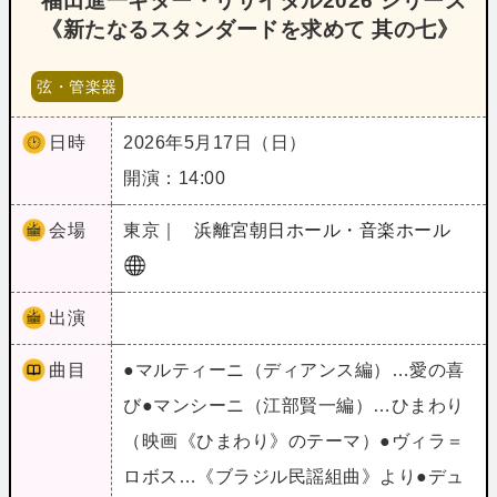
福田進一ギター・リサイタル2026 シリーズ
《新たなるスタンダードを求めて 其の七》
弦・管楽器
日時
2026年5月17日（日）
開演：14:00
会場
東京｜
浜離宮朝日ホール・音楽ホール
出演
曲目
●マルティーニ（ディアンス編）…愛の喜
び●マンシーニ（江部賢一編）…ひまわり
（映画《ひまわり》のテーマ）●ヴィラ＝
ロボス…《ブラジル民謡組曲》より●デュ