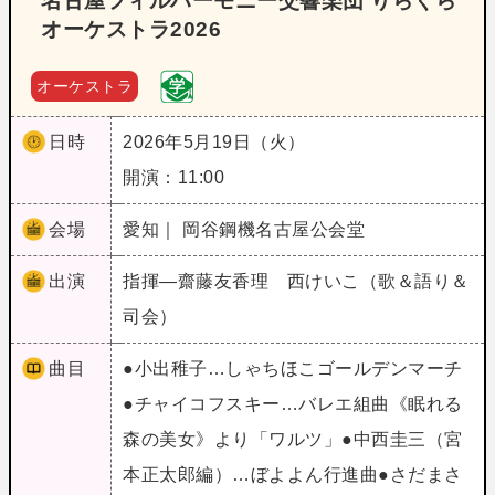
名古屋フィルハーモニー交響楽団 りらくら
オーケストラ2026
オーケストラ
日時
2026年5月19日（火）
開演：11:00
会場
愛知｜ 岡谷鋼機名古屋公会堂
出演
指揮―齋藤友香理 西けいこ（歌＆語り＆
司会）
曲目
●小出稚子…しゃちほこゴールデンマーチ
●チャイコフスキー…バレエ組曲《眠れる
森の美女》より「ワルツ」●中西圭三（宮
本正太郎編）…ぼよよん行進曲●さだまさ