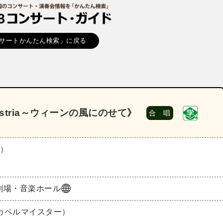
サートかんたん検索」に戻る
ustria～ウィーンの風にのせて》
合 唱
日）
劇場・音楽ホール
カペルマイスター）