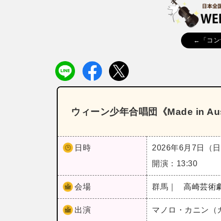
←「コン
ウィーン少年合唱団《Made in A
日時
2026年6月7日（
開演：13:30
会場
群馬｜
高崎芸術
出演
マノロ・カニン（