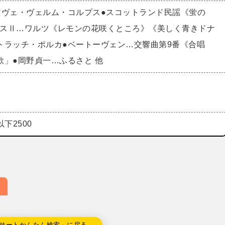
アヴェ・ヴェルム・コルプス●スコットランド民謡《蛍の
ラウスⅡ…ワルツ《レモンの花咲くところ》《美しく青きドナ
トラッチ・ポルカ●ベートーヴェン…交響曲第9番《合唱
歌」●岡野貞一…ふるさと 他
以下2500
サートかんたん検索」に戻る