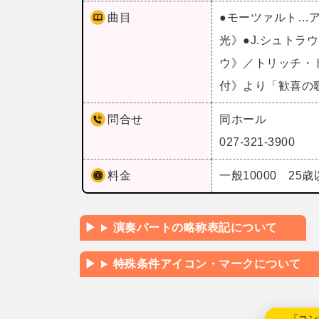
曲目
●モーツァルト…
光》●J.シュト
ウ》／トリッチ・
付》より「歓喜の
問合せ
同ホール
027-321-3900
料金
一般10000 25歳
演奏パートの略称表記について
特殊条件アイコン・マークについて
←「コン