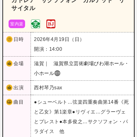
カトレア サクソフォン カルテット リ
サイタル
室内楽
日時
2026年4月19日（日）
開演：14:00
会場
滋賀｜
滋賀県立芸術劇場びわ湖ホール・
小ホール
出演
西村琴乃sax
曲目
●シューベルト…弦楽四重奏曲第14番《死
と乙女》第1楽章●リヴィエ…グラーヴェ
とプレスト●本多俊之…サクソフォン・パ
ラダイス 他