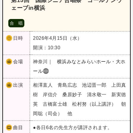
第15回 国際シニア合唱祭 ゴールデンウ
ェーブin横浜
合 唱
日時
2026年4月15日（水）
開演：10:30
会場
神奈川｜
横浜みなとみらいホール・大ホ
ール
出演
相澤直人 青島広志 池辺晋一郎 上田真
樹 岸信介 桑原妙子 清水敬一 新実徳
英 古橋富士雄 松村努（以上講評） 朝
岡聡（司会） 他
曲目
●各日6名の先生方が講評されます。